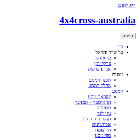
דלג לתוכן
4x4cross-australia
תפריט
בית
על שרה והראל
מי אנחנו
פרקי יומן
אנחנו ברשת
מצגות
תכנון המסע
מהלך המסע
המסע
לקראת מסע
ההאוטבק – המדבר
טסמניה
ניו זילנד
הנקודה היהודית
אבורג'ינים
חי וצומח
סוף מסע