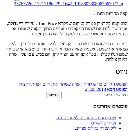
קצת מחוויות היום…
התמקמנו בקראוון פארק במקום שניקרא Tom Price , עיירה דיי גדולה,
אני רושם לכם את שמות המקומות באנגלית מתוך תקווה שאתם אכן
נכנסים למפת אוסטרליה בכדי לעקוב ולראות היכן אנחנו.
כמו בהרבה מקומות ביבשת גם כאן באים לבקר אותנו בעלי כנף , לא
מצאתי את שמם , אשמח שאיזה חבר או חברה זריזים ימצאו אי שם את
שמם ויגלו לכולנו , בכל אופן הרעב הציק להן והם ממש עטו עלי , שרה
כמובן צילמה.
ניווט
הפוסט הקודם
כריש לוויתן, שרה עשתה זאת היום ושחתה לצידו
הפוסט הבא
28.05.2018
חיפוש:
פוסטים אחרונים
טרום מסע – הספירה לאחור החלה
נפרדים לשלום
ליל הסדר באליס ספרינג