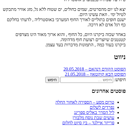
יצא לנו יום מהסרטים, שמים כחולים, ים שטוח ללא גל, מזג אוויר מתבקש
לטיול ימי . וזאת עשינו היום.
ישנם חופים בתוליים לאורך החוף המערבי באוסטרליה , לדעתי בחלקם
כף רגל אדם לא דרכה.
באחד שכזה ביקרנו היום, כל החוף , והוא ארוך מאוד הינו מצדפים
קטנטנים שיוצרים רצועת חוף מדהימה.
ביקרנו בעוד כמה , התמונות מדברות בעד עצמן.
ניווט
הפוסט הקודם
דנהאם – 20.05.2018
הפוסט הבא
קוקטאון – 21.05.2018
חיפוש:
פוסטים אחרונים
טרום מסע – הספירה לאחור החלה
נפרדים לשלום
ליל הסדר באליס ספרינג
עושים שבת נוסח מלבורן
פרייזר איילנד – בין סיוט לחלום