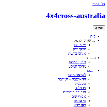
דלג לתוכן
4x4cross-australia
תפריט
בית
על שרה והראל
מי אנחנו
פרקי יומן
אנחנו ברשת
מצגות
תכנון המסע
מהלך המסע
המסע
לקראת מסע
ההאוטבק – המדבר
טסמניה
ניו זילנד
הנקודה היהודית
אבורג'ינים
חי וצומח
סוף מסע