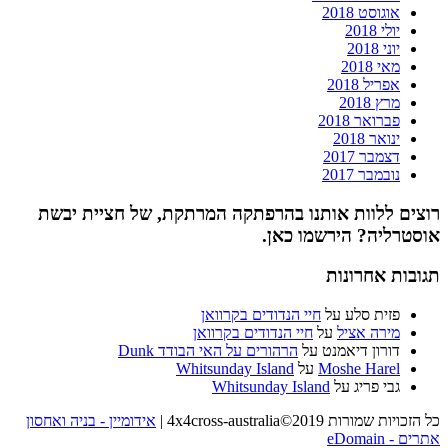
אוגוסט 2018
יולי 2018
יוני 2018
מאי 2018
אפריל 2018
מרץ 2018
פברואר 2018
ינואר 2018
דצמבר 2017
נובמבר 2017
רוצים ללוות אותנו בהרפתקה המרתקת, של חציית יבשת
אוסטרליה? הירשמו כאן.
תגובות אחרונות
פזית סלע
על
חיי הנדודים בקרוואן
מירה אציל
על
חיי הנדודים בקרוואן
דורון דיאמנט
על
הרהורים על האי הבודד Dunk
Moshe Harel
על
Whitsunday Island
גבי פריג
על
Whitsunday Island
כל הזכויות שמורות 4x4cross-australia©2019
|
אידומיין - בניה ואחסון
אתרים - eDomain