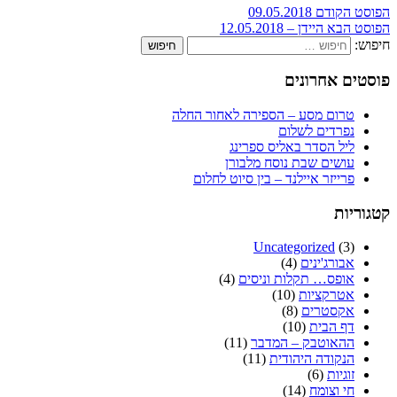
הפוסט הקודם
09.05.2018
הפוסט הבא
היידן – 12.05.2018
חיפוש:
פוסטים אחרונים
טרום מסע – הספירה לאחור החלה
נפרדים לשלום
ליל הסדר באליס ספרינג
עושים שבת נוסח מלבורן
פרייזר איילנד – בין סיוט לחלום
קטגוריות
Uncategorized
(3)
אבורג'ינים
(4)
אופס… תקלות וניסים
(4)
אטרקציות
(10)
אקסטרים
(8)
דף הבית
(10)
ההאוטבק – המדבר
(11)
הנקודה היהודית
(11)
זוגיות
(6)
חי וצומח
(14)