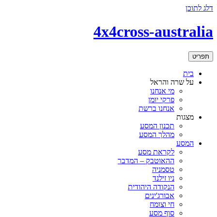
דלג לתוכן
4x4cross-australia
תפריט
בית
על שרה והראל
מי אנחנו
פרקי יומן
אנחנו ברשת
מצגות
תכנון המסע
מהלך המסע
המסע
לקראת מסע
ההאוטבק – המדבר
טסמניה
ניו זילנד
הנקודה היהודית
אבורג'ינים
חי וצומח
סוף מסע