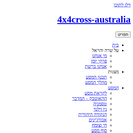
דלג לתוכן
4x4cross-australia
תפריט
בית
על שרה והראל
מי אנחנו
פרקי יומן
אנחנו ברשת
מצגות
תכנון המסע
מהלך המסע
המסע
לקראת מסע
ההאוטבק – המדבר
טסמניה
ניו זילנד
הנקודה היהודית
אבורג'ינים
חי וצומח
סוף מסע