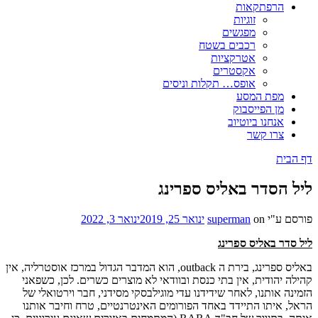
הרפתקאות
זוגיות
מפגשים
רכבים בשטח
אטרקציות
אקסטרים
אופס… תקלות וניסים
מפת המסע
מן הפייסבוק
אנחנו ביוטיוב
צרו קשר
דף הבית
ליל הסדר באליס ספרינג
פורסם ע"י
on
superman
ינואר 25, 2019
ינואר 3, 2022
ליל סדר באליס ספרינג
באליס ספרינג, בירת ה outback, הוא המדבר הגדול במרכז אוסטרליה, אין
קהילה יהודית, אין בתי כנסת ובוודאי לא מוצרים כשרים. לכן, כשפאני
הזמינה אותנו, לאחר שידידנו עדי מוגילבסקי מסידני, חבר וירטואלי של
הראל, איתו התיידד באחד הפורומים האינטרנטיים, טרח וחיבר אותנו