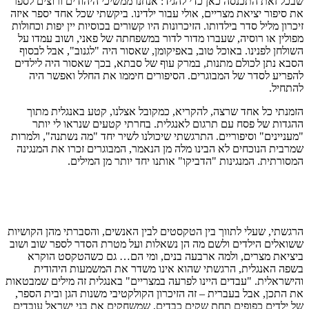
שבכל זאת התכנסה כאן כדי להגיד: אנחנו ממשיכי היהודים ורוצים לספר
את סיפור יציאת מצריים, אולי עבור ילדינו. ביקשתי שכל אחד יספר איזה
זיכרון מליל סדר בילדותו. הזיכרונות היו קשורים בכוסיות יין יפות וכחולות
מפולין או רוסיה, שעברו מדור לדור במשפחתה של פאני, ושוב עמדו על
השולחן לפנינו. באוכל טוב, באפיקומן, שאסור היה "לגנוב", אבל לבסוף
הסבא נתן לכולם מתנות, במרק עוף של סבתא, בכך שאסור היה לילדים
להפריע לסדר של המבוגרים. הסיפורים חיממו את החלל ואפשר היה
להתחיל.
הזמנתי כל אחד שרצה, להקריא, כמקובל אצלנו, קטע באנגלית מתוך
ההגדות של פסח עם תרגום לאנגלית. בחרתי קטעים שנראו לי יותר
"מעניינים" וסיפוריים. התרגשתי שיכולנו לשיר יחד "מה נשתנה", ולמרות
שמרבית הנוכחים לא הבינו מלה מן הנאמר, המבוגרים זכרו את המנגינה
המסורתית. המנגינות "הדביקו" אותנו יחד יותר מן המילים.
הרגשתי, שעלי לתווך בין הטקסטים לבין האנשים, והסברתי מהן הקושיות
ששואלים הילדים ולשם מה הן נשאלות ועל מטרת הסדר לספר שוב ושוב
ביציאת מצרים, ולמה ארבעה בנים, ומי הם… גם כשהטקסט הוקרא
בשפה האנגלית, הרגשתי שהוא אינו משדר את המשמעות היהודית
והישראלית. "עבדים היינו לפרעה במצריים" באנגלית זה מילים שמבטאות
את התכן, אבל בעברית – זה הזיכרון הקולקטיבי משנות הגן ובית הספר,
של ילדים כפופים תחת שקים כבדים, שמשחקים את בני ישראל עובדים