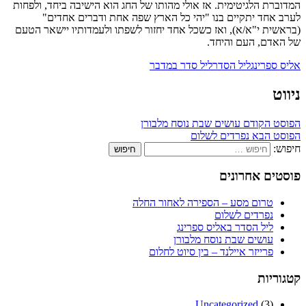
המדוברת הלגיטימית. אז אולי מהותו של החג הוא הישיבה ביחד, ולפחות
לערב אחד יתקיים בנו "יהי כל הארץ שפה אחת ודברים אחדים"
(בראשית י"א/א), ואז כשכל אחד יחזור לשפתו ולעמדותיו יישאר הטעם
של האדם, העם והיחד.
אליס ספרינג
ליל הסדר
ליל סדר במדבר
ניווט
הפוסט הקודם
עושים שבת נוסח מלבורן
הפוסט הבא
נפרדים לשלום
חיפוש:
פוסטים אחרונים
טרום מסע – הספירה לאחור החלה
נפרדים לשלום
ליל הסדר באליס ספרינג
עושים שבת נוסח מלבורן
פרייזר איילנד – בין סיוט לחלום
קטגוריות
Uncategorized
(3)