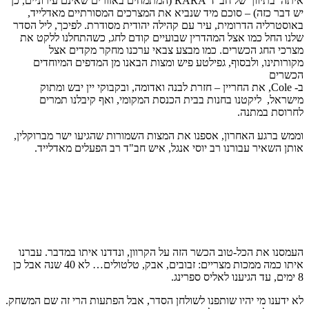
איתה בתיווך של חב"ד RARA (המתמחים באזורים שאינם עירוניים, כן
יש דבר כזה) – סוכם מיד שנביא את המצרכים המסורתיים מאדלייד,
באוסטרליה הדרומית, עיר עם קהילה יהודית מסודרת. לפיכך, ליל הסדר
שלנו החל כמו אצל המהדרין שבועיים קודם לחג, כשהתחלנו ללקט את
מצרכי החג הכשרים. כמו מבצע צבאי ערכנו מחקר מקדים אצל
מקורותינו, ולבסוף, גפילטע פיש ומצות הבאנו מן המדפים המיוחדים
הכשרים
ב- Cole, את החריין – חזרת לבנה ואדומה, ובקבוקי יין יבש ומתוק
מישראל, ליקטנו בחנות בבית הכנסת המקומי, ואף קיבלנו תמרים
לחרוסת במתנה.
וממש ברגע האחרון, אספנו את המצות השמורות שהגיעו ישר מברוקלין,
אותן השאיר עבורנו רב יוסי אנגל, איש חב"ד רב הפעלים מאדלייד.
העמסנו את הכל-טוב הכשר הזה על הקרוון, ונדדנו איתו במדבר. עברנו
איתו כמה ממכות מצריים: זבובים, אבק, טלטולים… לא 40 שנה אבל כן
8 ימים, עד הגיענו לאליס ספרינג.
לא ידענו מי יהיו שותפנו לשולחן הסדר, אבל הפתעות הרי זה שם המשחק.