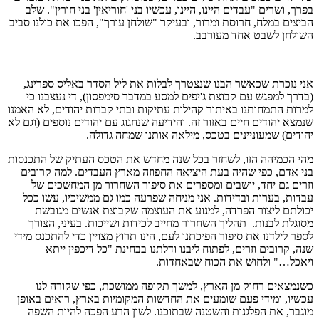
בפרך, ושרים "עבדים היינו, היינו, עכשיו בני 'חוריאין' בני חורין". שלב
הביצים במלח, חרוסת ומרור, ובעיקר "שולחן עורך", הפכו את כולנו סביב
השולחן לשבט אחד מעורבב.
אני נזכרת שכאשר הבנו שנצטרך לבלות את ליל הסדר באליס ספרינג,
(בדרך למפגש עם קבוצת ג'יפים למסע במדבר סימפסון), די נעצבנו כי
למרות התמחותנו באיתור קהילות עתיקות ובתי קברות יהודים, לא האמנו
שנמצא יהודים חיים באזור זה. והידיעה שנחגוג עם יהודים נוספים (וגם לא
יהודים) שמעוניינים בטכס, מילאה אותנו שמחה גדולה.
מהי הכמיהה הזו, לשחזר בכל שנה מחדש את הטכס העתיק של התכנסות
בני אדם, כפי שהיה בעת היציאה החפוזה מארץ העבדים. למה קרובים
וזרים גם יחד, יושבים ומספרים את סיפור השחרור מן המחשכים של
עבדות, בערות ובדידות. אני מניחה שפרעה כמו גם ממשיכיו, עשו ככל
יכולתם ליצור הפרדה, למנוע את העוצמה שקבוצת אנשים מגובשת
מסוגלת לבנות. תהליך השחרור מחייב לכידות ושייכות. בעיני, הצורך
לספר לילדנו את סיפור הפיכתנו לעם, הינו תרוץ מצויין כדי להתכנס מידי
שנה, קרובים וזרים, לפתוח ליבנו ודלתנו בבחינת "כל דיכפין ייתא
ויאכל…" ולחוש את הכוח שבאחדות.
כשנמצאים רחוק מן הארץ, למשך תקופה ממושכת, כפי שקורה לנו
עכשיו, ומידי פעם שומעים את החדשות המקומיות בארץ, רואים באופן
מוגבר, את הפלגנות והשטנה שבתוכנו. לשון הרע הפכה להיות השפה