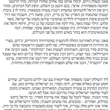
פאני ובעלה ג'רום, קיבלו אותנו כמו אחים שחזרו הביתה, ומיד הרגשנו
תחושה משפחתית. ארצ'י, בנם הקטן בן השלש, קיפץ לכל הכיוונים, ומהר
גייס את הראל להשתתף במשחק רכבת עשויה מכסאות. נתתי לו 3 בובות
קטנות שהבאתי מן הארץ: של בן גוריון, רבין, ומשה דיין. חשבתי שזו דרך
להכניס פיסת היסטוריה לילדים שהסיכוי שידעו משהו על ישראל, מאד
קלוש. הילד שמח מאד, מיד לקח את הבובה של בן גוריון, ודחף/ חיסל את
שתי הבובות האחרות. כיון שעשה זאת באופן עקבי, שמחתי, הנה
אינטואיטיבית הוא בוחר באיש החזון על פני הגנרלים.
פאני, שרק לאחרונה החלה להתעניין במקורותיה היהודיים, וג'רום, נוצרי
מן הדורות הראשונים באוסטרליה, שזו להם הפעם הראשונה שהם
עורכים סדר בביתם, השתוקקו לעשות זאת "כהילכתו". פאני הכינה את
הקניידלאך, כבד קצוץ, ג'רום הכין בשרים כיד המלך (ג'רום הוא שף שעבד
שנים בבתי מלון מפוארים ברחבי העולם). יחד הכנו את החרוסת, ערכנו
את "הקערה", הכנו את שלש המצות השמורות תחת מפית מיוחדת.
ליד השולחן ישבו: משפחה אמריקאית עם שני ילדים מתבגרים, שחיים
חמש שנים באליס ספרינג, לינה וכפיר, זוג ישראלים שחיים כאן, עם
התינוק המתוק בן עשרה השבועות, המארחים ואנחנו. השארנו מקום
לעוד שלושה ישראלים שהיו בדרכם הנה אבל לא הגיעו.
מהר הבנתי, שעלי לקבל על עצמי את עריכת הסדר, כך הראל ביקש
במילים, ואחרים – במבטים. מה עושים חשבתי, מלבד הישראלים אף
אחד אינו יודע מלה עברית, איך ליצור טכס משמעותי מקבוצה כל כך זרה,