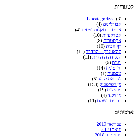
קטגוריות
Uncategorized
(3)
אבורג'ינים
(4)
אופס… תקלות וניסים
(4)
אטרקציות
(10)
אקסטרים
(8)
דף הבית
(10)
ההאוטבק – המדבר
(11)
הנקודה היהודית
(11)
זוגיות
(6)
חי וצומח
(14)
טסמניה
(1)
לקראת מסע
(5)
מן הפייסבוק
(153)
מפגשים
(19)
ניו זילנד
(4)
רכבים בשטח
(11)
ארכיונים
פברואר 2019
ינואר 2019
ספטמבר 2018