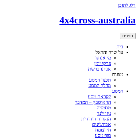
דלג לתוכן
4x4cross-australia
תפריט
בית
על שרה והראל
מי אנחנו
פרקי יומן
אנחנו ברשת
מצגות
תכנון המסע
מהלך המסע
המסע
לקראת מסע
ההאוטבק – המדבר
טסמניה
ניו זילנד
הנקודה היהודית
אבורג'ינים
חי וצומח
סוף מסע