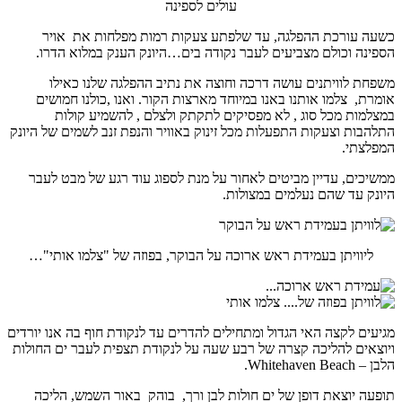
עולים לספינה
כשעה עורכת ההפלגה, עד שלפתע צעקות רמות מפלחות את אויר
הספינה וכולם מצביעים לעבר נקודה בים…היונק הענק במלוא הדרו.
משפחת לוויתנים עושה דרכה וחוצה את נתיב ההפלגה שלנו כאילו
אומרת, צלמו אותנו באנו במיוחד מארצות הקור. ואנו ,כולנו חמושים
במצלמות מכל סוג , לא מפסיקים לתקתק ולצלם , להשמיע קולות
התלהבות וצעקות התפעלות מכל זינוק באוויר והנפת זנב לשמים של היונק
המפלצתי.
ממשיכים, עדיין מביטים לאחור על מנת לספוג עוד רגע של מבט לעבר
היונק עד שהם נעלמים במצולות.
ליוויתן בעמידת ראש ארוכה על הבוקר, בפוזה של "צלמו אותי"…
מגיעים לקצה האי הגדול ומתחילים להדרים עד לנקודת חוף בה אנו יורדים
ויוצאים להליכה קצרה של רבע שעה על לנקודת תצפית לעבר ים החולות
הלבן – Whitehaven Beach.
תופעה יוצאת דופן של ים חולות לבן ורך, בוהק באור השמש, הליכה