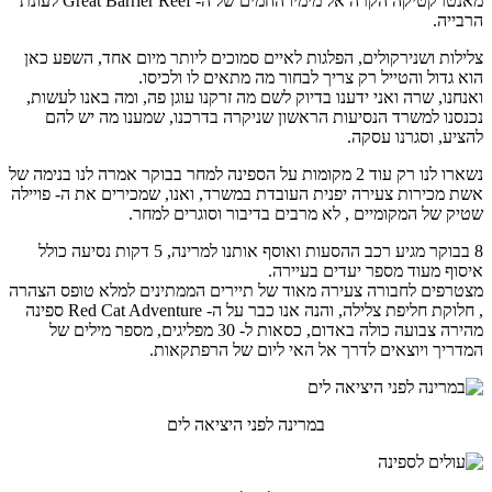
מאנטרקטיקה הקרה אל מימיו החמים של ה- Great Barrier Reef לעונת
הרבייה.
צלילות ושנירקולים, הפלגות לאיים סמוכים ליותר מיום אחד, השפע כאן
הוא גדול והטייל רק צריך לבחור מה מתאים לו ולכיסו.
ואנחנו, שרה ואני ידענו בדיוק לשם מה זרקנו עוגן פה, ומה באנו לעשות,
נכנסנו למשרד הנסיעות הראשון שניקרה בדרכנו, שמענו מה יש להם
להציע, וסגרנו עסקה.
נשארו לנו רק עוד 2 מקומות על הספינה למחר בבוקר אמרה לנו בנימה של
אשת מכירות צעירה יפנית העובדת במשרד, ואנו, שמכירים את ה- פויילה
שטיק של המקומיים , לא מרבים בדיבור וסוגרים למחר.
8 בבוקר מגיע רכב ההסעות ואוסף אותנו למרינה, 5 דקות נסיעה כולל
איסוף מעוד מספר יעדים בעיירה.
מצטרפים לחבורה צעירה מאוד של תיירים הממתינים למלא טופס הצהרה
, חלוקת חליפת צלילה, והנה אנו כבר על ה- Red Cat Adventure ספינה
מהירה צבועה כולה באדום, כסאות ל- 30 מפליגים, מספר מילים של
המדריך ויוצאים לדרך אל האי ליום של הרפתקאות.
במרינה לפני היציאה לים