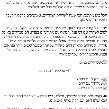
אנגלים, וכמובן, שרה והראל הישראלים; ניגשים, אחד אחד בתורו, לעבר
שולחן המטעמים ממלאים את הצלחת בכל טוב ובולסים.
הכל כאן מתוכנן, חצי שעה לארוחת הצהריים, וממשיכים בהפלגה לעבר
השנירקול הראשון.
מגיעים לנקודה קרובה לחוף, מקבלים הנחיות, מסכה ושנורקל, וקופצים
למים לשחות עם דגי ענק. המארגנים מתורגלים בעניין, הם מצוידים באוכל
לדגים, פשטידות ירק שנשארו מסעודת הצהרים וכשכולם במים מתחילה
החגיגה. נזרקים למים פירורי אוכל והדגים קופצים עליהם וטורפים כל
פירור. זה מדהים לראות דגים באורך של יותר ממטר שטים לידך ופתאום
קופצים לעבר פשטידת ירק כאילו זה היה מעדן קוויאר, וכך זה חוזר על
עצמו, והמשנרקלים שמחים מאוד.
"משנרקלים" עם דגים
40 דקות וזזים מודיע המדריך, וכולם , כמו שעון שוויצרי על הספינה ליעד
הבא שלנו היום, שנירקול בריף אלמוגים.
הפלגה קצרה מביאה אותנו לריף לא עמוק במיוחד עם אלמוגים בצבעים