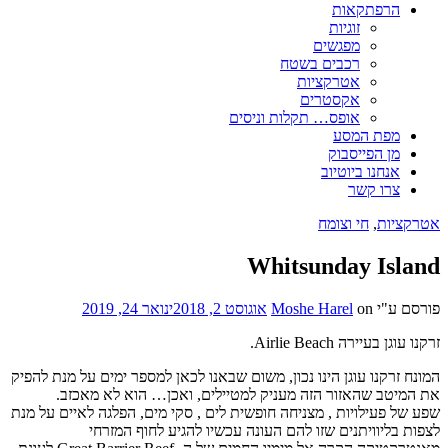
הרפתקאות
זוגיות
מפגשים
רכבים בשטח
אטרקציות
אקסטרים
אופס… תקלות וניסים
מפת המסע
מן הפייסבוק
אנחנו ביוטיוב
צרו קשר
אטרקציות
,
חי וצומח
Whitsunday Island
פורסם ע"י
on
Moshe Harel
אוגוסט 2, 2018
ינואר 24, 2019
זרקנו עוגן בעיירה Airlie Beach.
המונח זרקנו עוגן הינו נכון, משום שבאנו לכאן למספר ימים על מנת להפיק
את המיטב שהאזור הזה מעניק למטיילים, ואכן… הוא לא מאכזב.
שפע של פעילויות , מצניחה חופשית לים , סקי מים, הפלגה לאיים על מנת
לצפות בליוויתנים שזו להם העונה עכשיו להגיע לחוף המזרחי