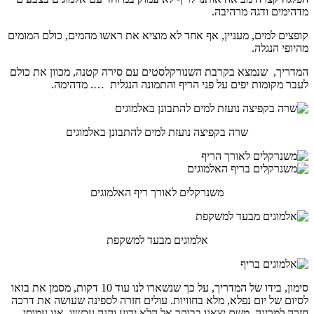
מדהימים ודגה מרהיבה.
קופצים למים, מעניין, אף אחד לא מוציא את ראשו מהמים, כולם המומים
מהיופי הנגלה.
המדריך, שנמצא בקרבת השנורקלסטים עם סירה קטנה, מכוון את כולם
לעבר מקומות יפים על פני הריף והתמונה הנגלית …. מדהימה.
שרה בקפיצה נועזת למים להתבונן באלמוגים
משנרקלים לאורך ריף האלמוגים
אלמוגים מבעד למשקפת
סימון, בידו של המדריך, על כך שנשארו לנו עוד 10 דקות, מסמן את בואו
לסיום של יום נפלא, מלא בחוויות. עולים חזרה לספינה שעושה את דרכה
חזרה למרינה, משם יצאנו בבוקר אל הלא ידוע והנה עכשיו, אנו עמוסי