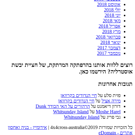
אוגוסט 2018
יולי 2018
יוני 2018
מאי 2018
אפריל 2018
מרץ 2018
פברואר 2018
ינואר 2018
דצמבר 2017
נובמבר 2017
רוצים ללוות אותנו בהרפתקה המרתקת, של חציית יבשת
אוסטרליה? הירשמו כאן.
תגובות אחרונות
פזית סלע
על
חיי הנדודים בקרוואן
מירה אציל
על
חיי הנדודים בקרוואן
דורון דיאמנט
על
הרהורים על האי הבודד Dunk
Moshe Harel
על
Whitsunday Island
גבי פריג
על
Whitsunday Island
כל הזכויות שמורות 4x4cross-australia©2019
|
אידומיין - בניה ואחסון
אתרים - eDomain