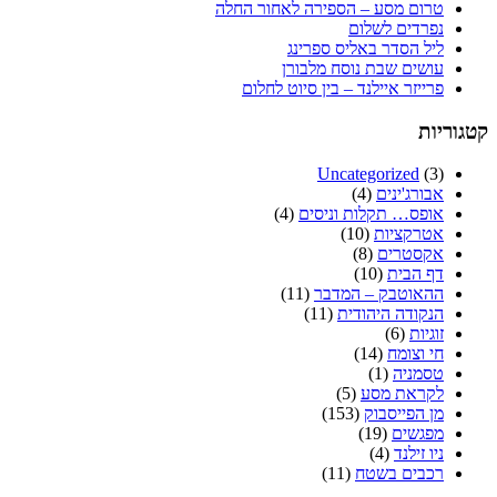
טרום מסע – הספירה לאחור החלה
נפרדים לשלום
ליל הסדר באליס ספרינג
עושים שבת נוסח מלבורן
פרייזר איילנד – בין סיוט לחלום
קטגוריות
Uncategorized
(3)
אבורג'ינים
(4)
אופס… תקלות וניסים
(4)
אטרקציות
(10)
אקסטרים
(8)
דף הבית
(10)
ההאוטבק – המדבר
(11)
הנקודה היהודית
(11)
זוגיות
(6)
חי וצומח
(14)
טסמניה
(1)
לקראת מסע
(5)
מן הפייסבוק
(153)
מפגשים
(19)
ניו זילנד
(4)
רכבים בשטח
(11)