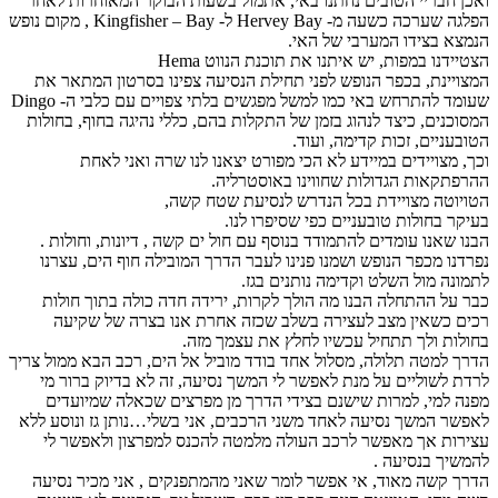
ואכן חבריי הטובים נחתנו באי, אתמול בשעות הבוקר המאוחרות לאחר
הפלגה שערכה כשעה מ- Hervey Bay ל- Kingfisher – Bay , מקום נופש
הנמצא בצידו המערבי של האי.
הצטיידנו במפות, יש איתנו את תוכנת הנווט Hema
המצויינת, בכפר הנופש לפני תחילת הנסיעה צפינו בסרטון המתאר את
שעומד להתרחש באי כמו למשל מפגשים בלתי צפויים עם כלבי ה- Dingo
המסוכנים, כיצד לנהוג בזמן של התקלות בהם, כללי נהיגה בחוף, בחולות
הטובעניים, זכות קדימה, ועוד.
וכך, מצויידים במיידע לא הכי מפורט יצאנו לנו שרה ואני לאחת
ההרפתקאות הגדולות שחווינו באוסטרליה.
הטויוטה מצויידת בכל הנדרש לנסיעת שטח קשה,
בעיקר בחולות טובעניים כפי שסיפרו לנו.
הבנו שאנו עומדים להתמודד בנוסף עם חול ים קשה , דיונות, וחולות .
נפרדנו מכפר הנופש ושמנו פנינו לעבר הדרך המובילה חוף הים, עצרנו
לתמונה מול השלט וקדימה נותנים בגז.
כבר על ההתחלה הבנו מה הולך לקרות, ירידה חדה כולה בתוך חולות
רכים כשאין מצב לעצירה בשלב שכזה אחרת אנו בצרה של שקיעה
בחולות ולך תתחיל עכשיו לחלץ את עצמך מזה.
הדרך למטה תלולה, מסלול אחד בודד מוביל אל הים, רכב הבא ממול צריך
לרדת לשוליים על מנת לאפשר לי המשך נסיעה, זה לא בדיוק ברור מי
מפנה למי, למרות שישנם בצידי הדרך מן מפרצים שכאלה שמיועדים
לאפשר המשך נסיעה לאחד משני הרכבים, אני בשלי…נותן גז ונוסע ללא
עצירות אך מאפשר לרכב העולה מלמטה להכנס למפרצון ולאפשר לי
להמשיך בנסיעה .
הדרך קשה מאוד, אי אפשר לומר שאני מהמתפנקים , אני מכיר נסיעה