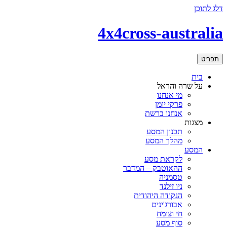
דלג לתוכן
4x4cross-australia
תפריט
בית
על שרה והראל
מי אנחנו
פרקי יומן
אנחנו ברשת
מצגות
תכנון המסע
מהלך המסע
המסע
לקראת מסע
ההאוטבק – המדבר
טסמניה
ניו זילנד
הנקודה היהודית
אבורג'ינים
חי וצומח
סוף מסע