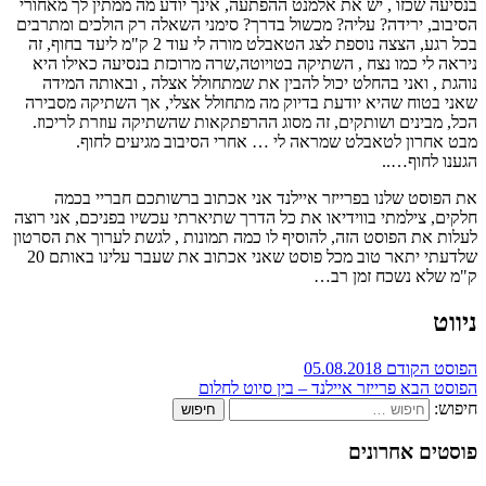
בנסיעה שכזו , יש את אלמנט ההפתעה, אינך יודע מה ממתין לך מאחורי
הסיבוב, ירידה? עליה? מכשול בדרך? סימני השאלה רק הולכים ומתרבים
בכל רגע, הצצה נוספת לצג הטאבלט מורה לי עוד 2 ק"מ ליעד בחוף, זה
ניראה לי כמו נצח , השתיקה בטויוטה,שרה מרוכזת בנסיעה כאילו היא
נוהגת , ואני בהחלט יכול להבין את שמתחולל אצלה , ובאותה המידה
שאני בטוח שהיא יודעת בדיוק מה מתחולל אצלי, אך השתיקה מסבירה
הכל, מבינים ושותקים, זה מסוג ההרפתקאות שהשתיקה עוזרת לריכוז.
מבט אחרון לטאבלט שמראה לי … אחרי הסיבוב מגיעים לחוף.
הגענו לחוף…..
את הפוסט שלנו בפרייזר איילנד אני אכתוב ברשותכם חבריי בכמה
חלקים, צילמתי בווידיאו את כל הדרך שתיארתי עכשיו בפניכם, אני רוצה
לעלות את הפוסט הזה, להוסיף לו כמה תמונות , לגשת לערוך את הסרטון
שלדעתי יתאר טוב מכל פוסט שאני אכתוב את שעבר עלינו באותם 20
ק"מ שלא נשכח זמן רב…
ניווט
הפוסט הקודם
05.08.2018
הפוסט הבא
פרייזר איילנד – בין סיוט לחלום
חיפוש:
פוסטים אחרונים