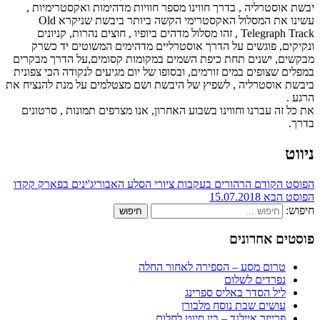
יבשת אוסטרליה , בדרך חווינו מספר חוויות מדהימות ואקסטרימיות ,
עשינו את המסלול האקסטרימי הקשה ביותר ביבשת שניקרא Old
Telegraph Track , זהו מסלול מדהים ביופיו , חוצים נהרות, קניונים
ונקיקים, פוגשים על הדרך אוסטרליים מדהימים המשוטים יד כשרק
מבקשים, ישנים תחת כיפת השמים במקומות קסומים,על הדרך מבקרים
במפלים שצופים במים זורמים, ובסופו של יום מגיעים לנקודה הכי צפונית
ביבשת אוסטרליה , לשפיץ של היבשת ושם מצטלמים על מנת להנציח את
הרגע .
את כל זה עברנו וחווינו בשבוע האחרון, אנו מצרפים תמונות , סרטונים
בדרך.
ניווט
הפוסט הקודם
הרהורים בעקבות ציורי הסלע האבוריג'ינים בפארק קקדו
הפוסט הבא
15.07.2018
חיפוש:
פוסטים אחרונים
טרום מסע – הספירה לאחור החלה
נפרדים לשלום
ליל הסדר באליס ספרינג
עושים שבת נוסח מלבורן
פרייזר איילנד – בין סיוט לחלום