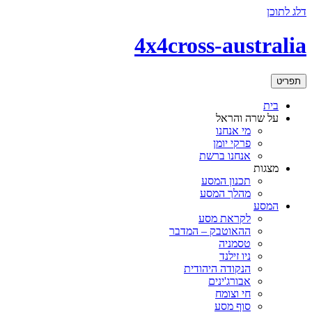
דלג לתוכן
4x4cross-australia
תפריט
בית
על שרה והראל
מי אנחנו
פרקי יומן
אנחנו ברשת
מצגות
תכנון המסע
מהלך המסע
המסע
לקראת מסע
ההאוטבק – המדבר
טסמניה
ניו זילנד
הנקודה היהודית
אבורג'ינים
חי וצומח
סוף מסע